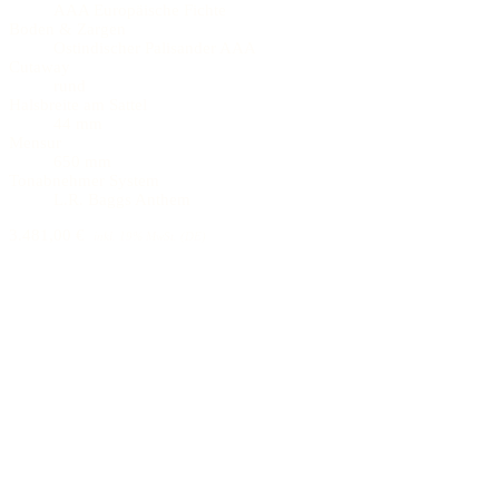
AAA Europäische Fichte
Boden & Zargen
Ostindischer Palisander AAA
Cutaway
rund
Halsbreite am Sattel
44 mm
Mensur
650 mm
Tonabnehmer System
L.R. Baggs Anthem
3.481,00 €
inkl. 19% MwSt. (DE)