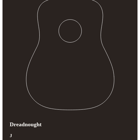
Dreadnought
J