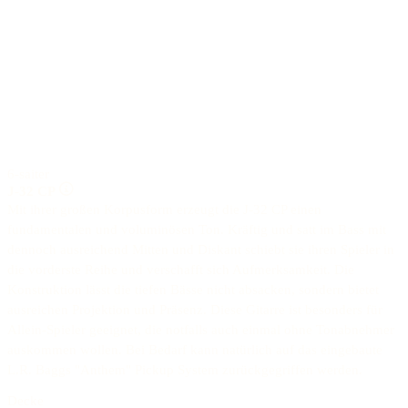
6-saiter
J-32 CP
Mit ihrer großen Korpusform erzeugt die J-32 CP einen
fundamentalen und voluminösen Ton. Kräftig und satt im Bass mit
dennoch ausreichend Mitten und Diskant schiebt sie ihren Spieler in
die vorderste Reihe und verschafft sich Aufmerksamkeit. Die
Konstruktion lässt die tiefen Bässe nicht absacken, sondern bietet
ausreichen Projektion und Präsenz. Diese Gitarre ist besonders für
Allein-Spieler geeignet, die notfalls auch einmal ohne Tonabnehmer
auskommen wollen. Bei Bedarf kann natürlich auf das eingebaute
L.R. Baggs "Anthem" Pickup System zurückgegriffen werden.
Decke