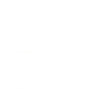
6-saiter
M-52 Edition 2019
Decke
AAA Europäische Haselfichte
Boden & Zargen
Myrthe
Cutaway
rund
Halsbreite am Sattel
44 mm
Mensur
630 mm
Tonabnehmer System
kein