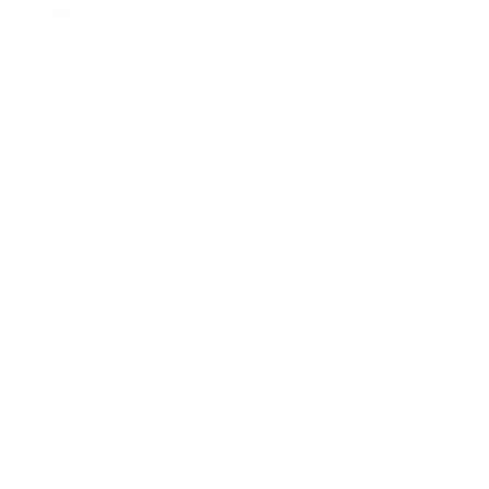
3.549,00 €
inkl. 19% MwSt. (DE)