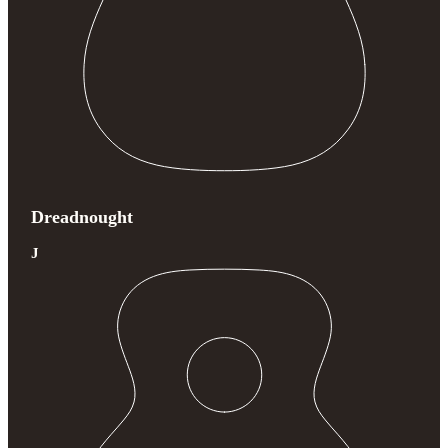
Dreadnought
J