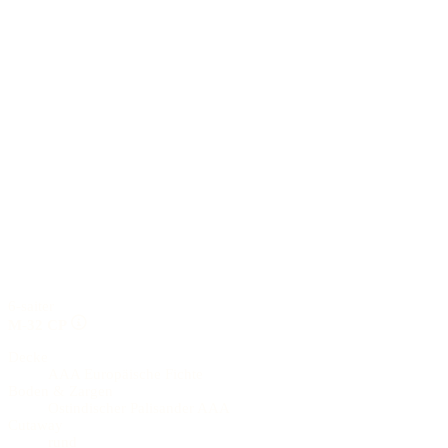
6-saiter
M-32 CP
Decke
AAA Europäische Fichte
Boden & Zargen
Ostindischer Palisander AAA
Cutaway
rund