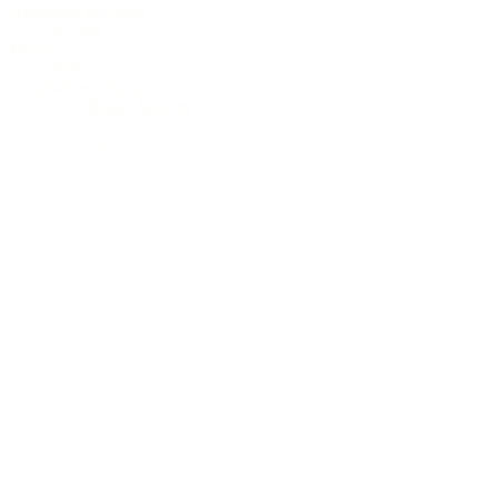
Halsbreite am Sattel
45 mm
Mensur
650 mm
Tonabnehmer System
L.R. Baggs Anthem
3.516,24 €
inkl. 19% MwSt. (DE)