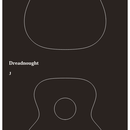
Dreadnought
J