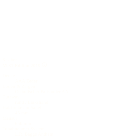
6-saiter
M-31 Edition 2019
Decke
AAA Zeder
Boden & Zargen
Ostindischer Palisander AA
Cutaway
rund / Linkshand
Halsbreite am Sattel
45 mm
Mensur
650 mm
Tonabnehmer System
L.R. Baggs Anthem