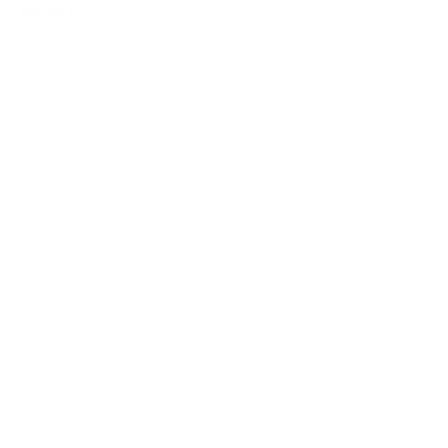
2.606,00 €
inkl. 19% MwSt. (DE)