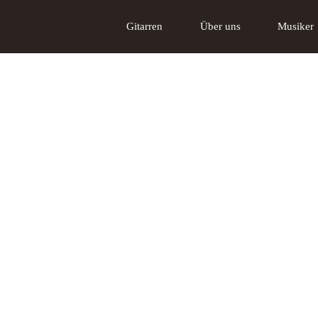
Gitarren
Über uns
Musiker
Akustikgitarren
Über uns
Tschabo E-Gitarre
Das Lakewood
Gi