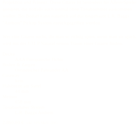
Projektion und Präsenz. Diese Gitarre ist besonders für Allein-Spieler
geeignet, die notfalls auch einmal ohne Tonabnehmer auskommen
wollen. Bei Bedarf kann natürlich auf das eingebaute L.R. Baggs
"Anthem" Pickup System zurückgegriffen werden.
Wer eine Gitarre sucht, die man so richtig spürt, wenn man sie spielt,
wird mit der J-31 P Natural seinen Traum einer Gitarre finden.
Decke
AAA Europäische Fichte
Boden & Zargen
Ostindischer Palisander AA
Cutaway
kein
Halsbreite am Sattel
44 mm
Mensur
650 mm
Tonabnehmer System
L.R. Baggs Anthem
2.860,00 €
inkl. 19% MwSt. (DE)