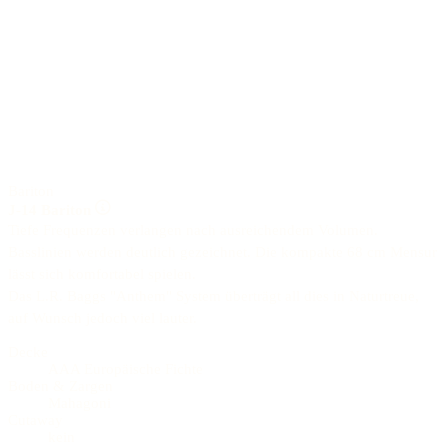
Bariton
J-14 Bariton
Tiefe Frequenzen verlangen nach ausreichendem Volumen.
Basslinien werden deutlich gezeichnet. Die kompakte 68 cm Mensur
lässt sich komfortabel spielen.
Das L.R. Baggs "Anthem" System überträgt all dies in Naturtreue,
auf Wunsch jedoch viel lauter.
Decke
AAA Europäische Fichte
Boden & Zargen
Mahagoni
Cutaway
kein