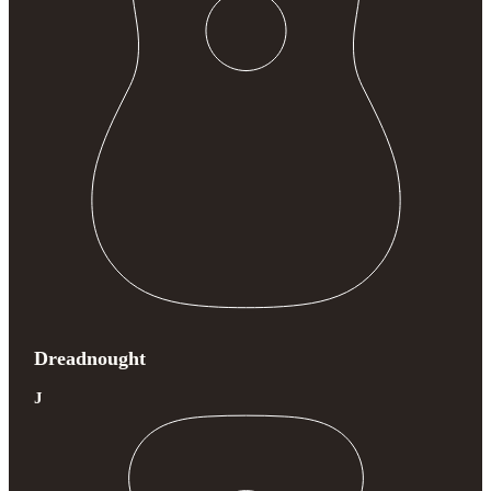
Dreadnought
J