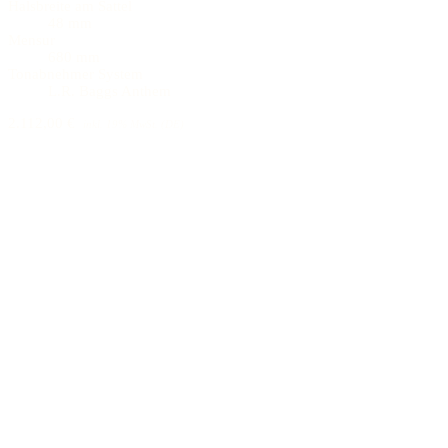
Halsbreite am Sattel
48 mm
Mensur
680 mm
Tonabnehmer System
L.R. Baggs Anthem
2.112,00 €
inkl. 19% MwSt. (DE)