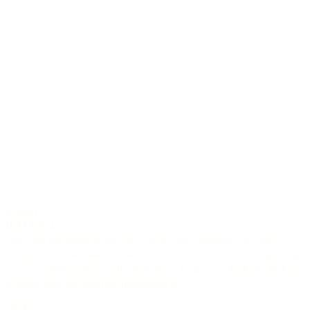
6-saiter
D-31 CP
Fülle und Ausgeglichenheit aus Fichte und Palisander mit einer
Extraportion Bass machen die D-31 CP zu einer durchsetzungsfähigen
Cutaway-Bühnengitarre, die dank des L.R. Baggs "Anthem" Pickup
Systems eine zuverlässige Begleiterin ist.
Decke