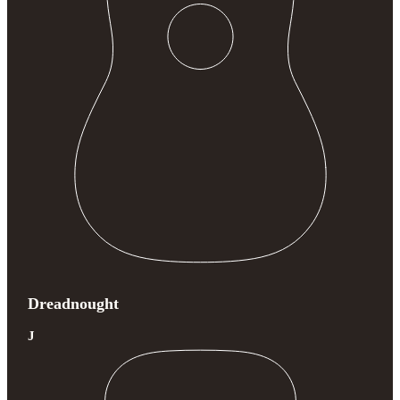
Dreadnought
J