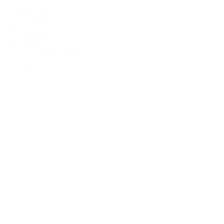
kein
Halsbreite am Sattel
46 mm
Mensur
650 mm
Tonabnehmer System
L.R. Baggs Anthem SL Classical
3.050,00 €
inkl. 19% MwSt. (DE)