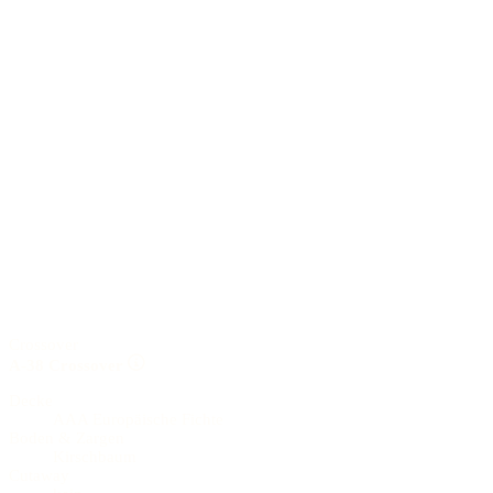
Crossover
A-38 Crossover
Decke
AAA Europäische Fichte
Boden & Zargen
Kirschbaum
Cutaway