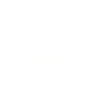
6-saiter
A-36 CP
Die A-36 CP wurde im Mai 2012 von der A-36 Premium abgelöst.
In dieser Ausstattung ist die Gitarre auch immernoch per Lakewood
Customshop erhältlich.
Decke
AAAA Europäische Fichte
Boden & Zargen
Zypresse
Cutaway
rund
Halsbreite am Sattel
46 mm
Mensur