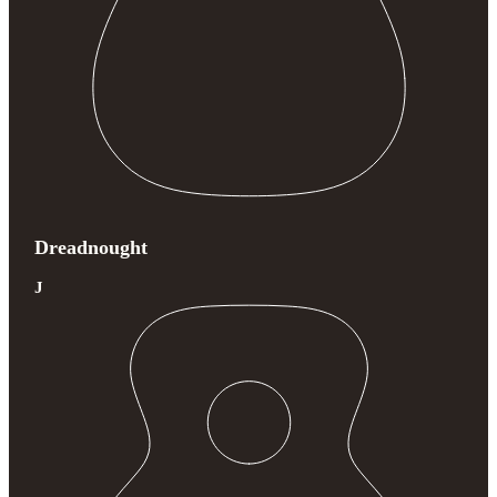
Dreadnought
J