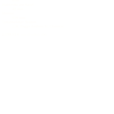
kein
Halsbreite am Sattel
48 mm
Mensur
650 mm
Tonabnehmer System
L.R. Baggs Anthem SL Classical
2.199,13 €
inkl. 19% MwSt. (DE)