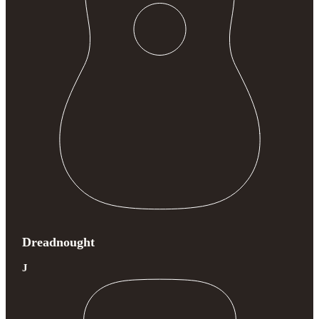
Dreadnought
J